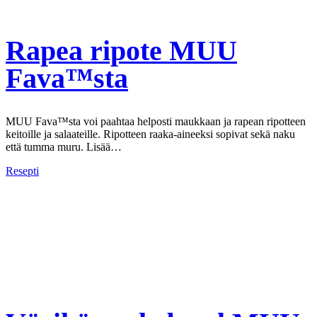
Rapea ripote MUU
Fava™sta
MUU Fava™sta voi paahtaa helposti maukkaan ja rapean ripotteen
keitoille ja salaateille. Ripotteen raaka-aineeksi sopivat sekä naku
että tumma muru. Lisää…
Resepti