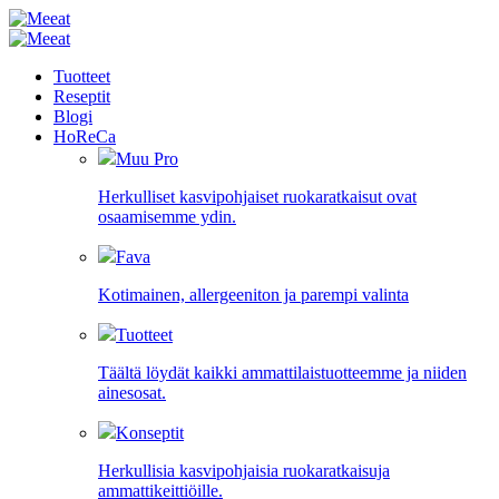
Tuotteet
Reseptit
Blogi
HoReCa
Muu Pro
Herkulliset kasvipohjaiset ruokaratkaisut ovat
osaamisemme ydin.
Fava
Kotimainen, allergeeniton ja parempi valinta
Tuotteet
Täältä löydät kaikki ammattilaistuotteemme ja niiden
ainesosat.
Konseptit
Herkullisia kasvipohjaisia ruokaratkaisuja
ammattikeittiöille.