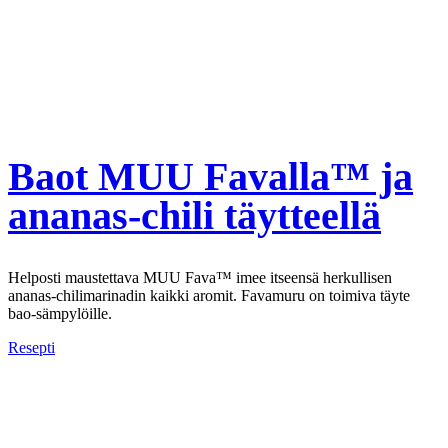
Baot MUU Favalla™ ja
ananas-chili täytteellä
Helposti maustettava MUU Fava™ imee itseensä herkullisen
ananas-chilimarinadin kaikki aromit. Favamuru on toimiva täyte
bao-sämpylöille.
Resepti