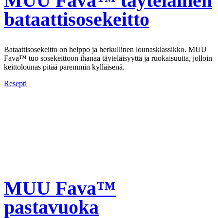
MUU Fava™ täyteläinen
bataattisosekeitto
Bataattisosekeitto on helppo ja herkullinen lounasklassikko. MUU
Fava™ tuo sosekeittoon ihanaa täyteläisyyttä ja ruokaisuutta, jolloin
keittolounas pitää paremmin kylläisenä.
Resepti
MUU Fava™
pastavuoka