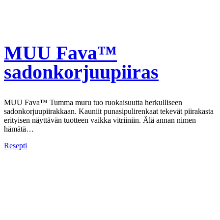
MUU Fava™
sadonkorjuupiiras
MUU Fava™ Tumma muru tuo ruokaisuutta herkulliseen
sadonkorjuupiirakkaan. Kauniit punasipulirenkaat tekevät piirakasta
erityisen näyttävän tuotteen vaikka vitriiniin. Älä annan nimen
hämätä…
Resepti