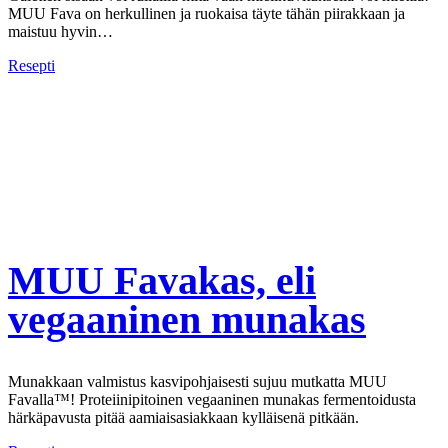
MUU Fava on herkullinen ja ruokaisa täyte tähän piirakkaan ja
maistuu hyvin…
Resepti
MUU Favakas, eli
vegaaninen munakas
Munakkaan valmistus kasvipohjaisesti sujuu mutkatta MUU
Favalla™! Proteiinipitoinen vegaaninen munakas fermentoidusta
härkäpavusta pitää aamiaisasiakkaan kylläisenä pitkään.