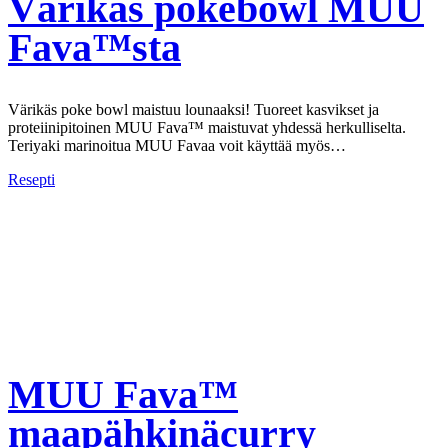
Värikäs pokebowl MUU
Fava™sta
Värikäs poke bowl maistuu lounaaksi! Tuoreet kasvikset ja
proteiinipitoinen MUU Fava™ maistuvat yhdessä herkulliselta.
Teriyaki marinoitua MUU Favaa voit käyttää myös…
Resepti
MUU Fava™
maapähkinäcurry