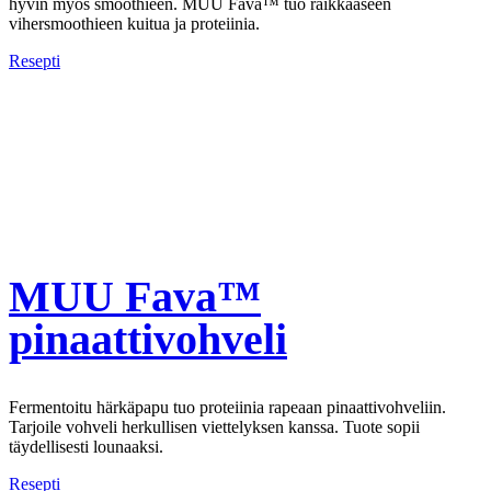
hyvin myös smoothieen. MUU Fava™ tuo raikkaaseen
vihersmoothieen kuitua ja proteiinia.
Resepti
MUU Fava™
pinaattivohveli
Fermentoitu härkäpapu tuo proteiinia rapeaan pinaattivohveliin.
Tarjoile vohveli herkullisen viettelyksen kanssa. Tuote sopii
täydellisesti lounaaksi.
Resepti