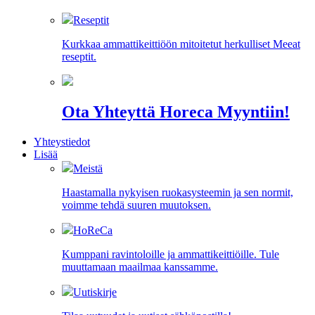
Reseptit
Kurkkaa ammattikeittiöön mitoitetut herkulliset Meeat
reseptit.
Ota Yhteyttä Horeca Myyntiin!
Yhteystiedot
Lisää
Meistä
Haastamalla nykyisen ruokasysteemin ja sen normit,
voimme tehdä suuren muutoksen.
HoReCa
Kumppani ravintoloille ja ammattikeittiöille. Tule
muuttamaan maailmaa kanssamme.
Uutiskirje