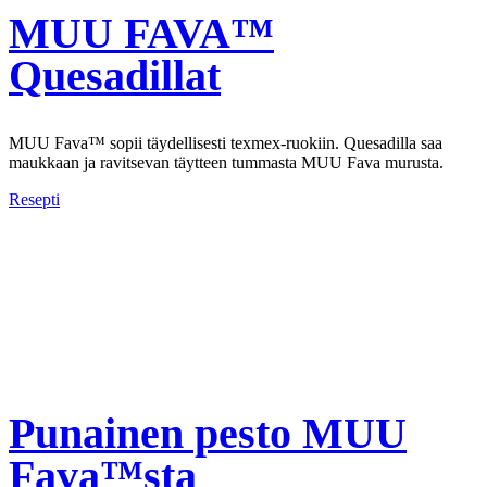
MUU FAVA™
Quesadillat
MUU Fava™ sopii täydellisesti texmex-ruokiin. Quesadilla saa
maukkaan ja ravitsevan täytteen tummasta MUU Fava murusta.
Resepti
Punainen pesto MUU
Fava™sta