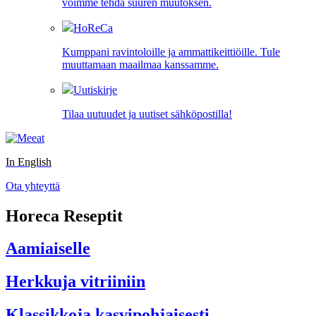
voimme tehdä suuren muutoksen.
HoReCa
Kumppani ravintoloille ja ammattikeittiöille. Tule
muuttamaan maailmaa kanssamme.
Uutiskirje
Tilaa uutuudet ja uutiset sähköpostilla!
In English
Ota yhteyttä
Horeca Reseptit
Aamiaiselle
Herkkuja vitriiniin
Klassikkoja kasvipohjaisesti