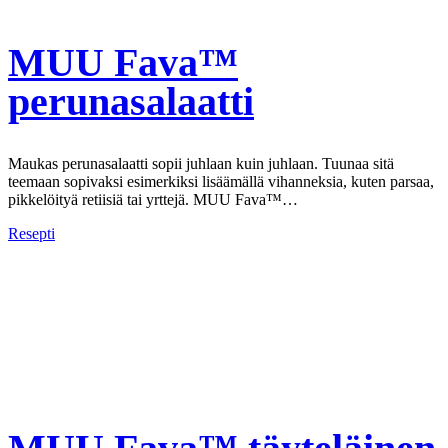
MUU Fava™
perunasalaatti
Maukas perunasalaatti sopii juhlaan kuin juhlaan. Tuunaa sitä
teemaan sopivaksi esimerkiksi lisäämällä vihanneksia, kuten parsaa,
pikkelöityä retiisiä tai yrttejä. MUU Fava™…
Resepti