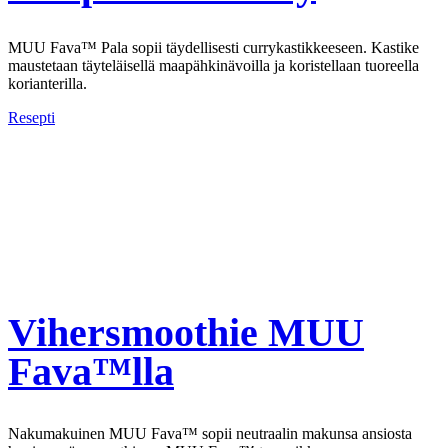
MUU Fava™ Pala sopii täydellisesti currykastikkeeseen. Kastike
maustetaan täyteläisellä maapähkinävoilla ja koristellaan tuoreella
korianterilla.
Resepti
Vihersmoothie MUU
Fava™lla
Nakumakuinen MUU Fava™ sopii neutraalin makunsa ansiosta