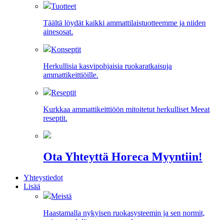
Tuotteet
Täältä löydät kaikki ammattilaistuotteemme ja niiden
ainesosat.
Konseptit
Herkullisia kasvipohjaisia ruokaratkaisuja
ammattikeittiöille.
Reseptit
Kurkkaa ammattikeittiöön mitoitetut herkulliset Meeat
reseptit.
Ota Yhteyttä Horeca Myyntiin!
Yhteystiedot
Lisää
Meistä
Haastamalla nykyisen ruokasysteemin ja sen normit,