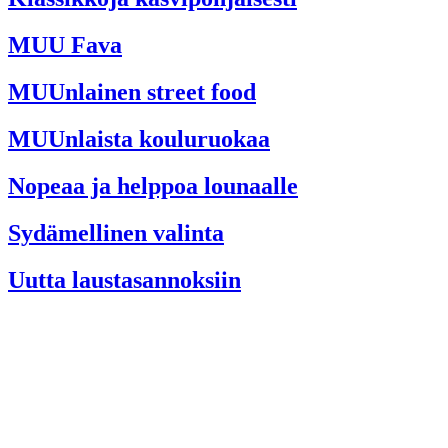
MUU Fava
MUUnlainen street food
MUUnlaista kouluruokaa
Nopeaa ja helppoa lounaalle
Sydämellinen valinta
Uutta laustasannoksiin