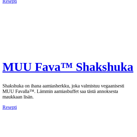
Resepti
MUU Fava™ Shakshuka
Shakshuka on ihana aamiasherkku, joka valmistuu vegaanisesti
MUU Favalla™. Lämmin aamiasbuffet saa tästä annoksesta
maukkaan lisän.
Resepti