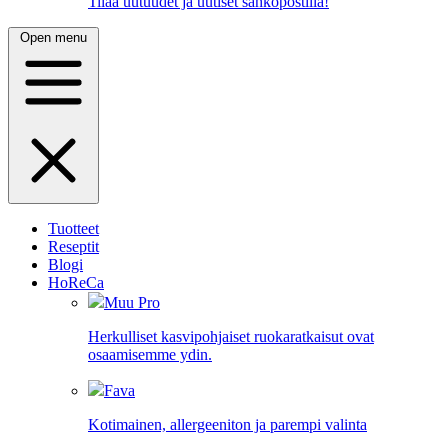
Tilaa uutuudet ja uutiset sähköpostilla!
Open menu
Tuotteet
Reseptit
Blogi
HoReCa
Muu Pro
Herkulliset kasvipohjaiset ruokaratkaisut ovat
osaamisemme ydin.
Fava
Kotimainen, allergeeniton ja parempi valinta