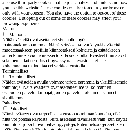
also use third-party cookies that help us analyze and understand how
you use this website. These cookies will be stored in your browser
only with your consent. You also have the option to opt-out of these
cookies. But opting out of some of these cookies may affect your
browsing experience.
Mainonta
Mainonta
Näitä evästeitä ovat asettaneet sivustolle myös
mainontakumppanimme. Nämä yritykset voivat käyttää evästeitä
muodostaakseen profiilin kiinnostuksesi kohteista ja esittääkseen
sinua kiinnostavia mainoksia toisilla sivustoilla. Evästeet tunnistavat
selaimen ja laitteen. Jos et hyväksy näitä evästeitä, et näe
kohdennettua mainontaa eri verkkosivustoilla.
Toiminnalliset
Toiminnalliset
Näiden evästeiden avulla voimme tarjota parempia ja yksilöllisempiä
toimintoja. Näitä evästeitä ovat asettaneet me tai kolmannen
osapuolen palveluntarjoajat, joiden palveluja olemme lisänneet
sivuillemme.
Pakolliset
Pakolliset
Nämä evästeet ovat tarpeellisia sivuston toiminnan kannalta, eikä
niitä voi poistaa käytöstä. Niitä asetetaan tavallisesti vain, kun käytät
toimintoja, jotka luovat palvelupyyntöjä, kuten tietosuoja-asetusten
määrittäminen, sisäänkirjautuminen tai lomakkeiden täyttäminen.