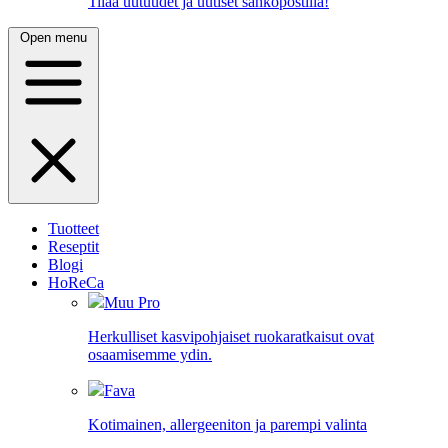
Tilaa uutuudet ja uutiset sähköpostilla!
Open menu
Tuotteet
Reseptit
Blogi
HoReCa
Muu Pro
Herkulliset kasvipohjaiset ruokaratkaisut ovat
osaamisemme ydin.
Fava
Kotimainen, allergeeniton ja parempi valinta