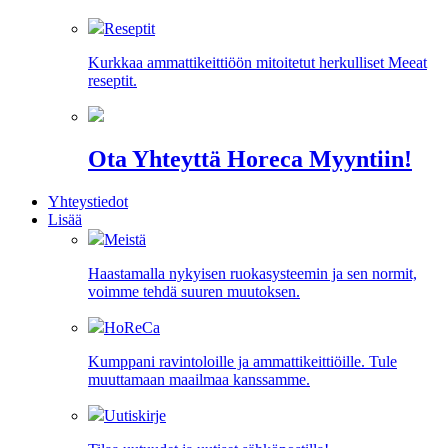
Reseptit
Kurkkaa ammattikeittiöön mitoitetut herkulliset Meeat
reseptit.
Ota Yhteyttä Horeca Myyntiin!
Yhteystiedot
Lisää
Meistä
Haastamalla nykyisen ruokasysteemin ja sen normit,
voimme tehdä suuren muutoksen.
HoReCa
Kumppani ravintoloille ja ammattikeittiöille. Tule
muuttamaan maailmaa kanssamme.
Uutiskirje