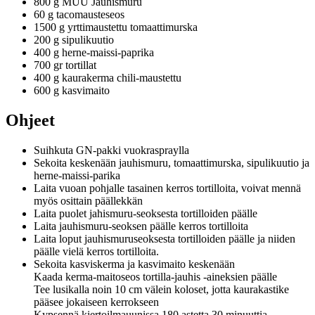
800 g MUU Jauhismuru
60 g tacomausteseos
1500 g yrttimaustettu tomaattimurska
200 g sipulikuutio
400 g herne-maissi-paprika
700 gr tortillat
400 g kaurakerma chili-maustettu
600 g kasvimaito
Ohjeet
Suihkuta GN-pakki vuokraspraylla
Sekoita keskenään jauhismuru, tomaattimurska, sipulikuutio ja
herne-maissi-parika
Laita vuoan pohjalle tasainen kerros tortilloita, voivat mennä
myös osittain päällekkän
Laita puolet jahismuru-seoksesta tortilloiden päälle
Laita jauhismuru-seoksen päälle kerros tortilloita
Laita loput jauhismuruseoksesta tortilloiden päälle ja niiden
päälle vielä kerros tortilloita.
Sekoita kasviskerma ja kasvimaito keskenään
Kaada kerma-maitoseos tortilla-jauhis -aineksien päälle
Tee lusikalla noin 10 cm välein koloset, jotta kaurakastike
pääsee jokaiseen kerrokseen
Kypsennä kiertoilmauunissa 180 astetta 30 minuuttia