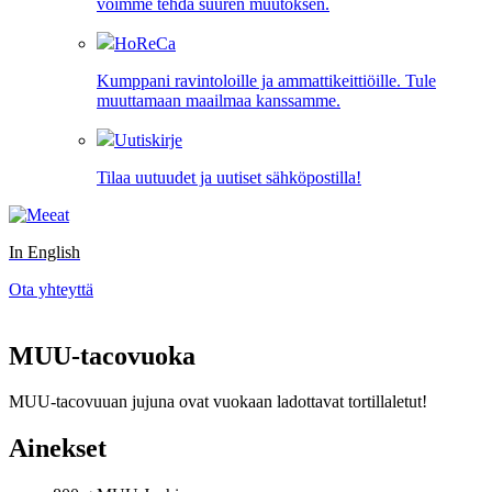
voimme tehdä suuren muutoksen.
HoReCa
Kumppani ravintoloille ja ammattikeittiöille. Tule
muuttamaan maailmaa kanssamme.
Uutiskirje
Tilaa uutuudet ja uutiset sähköpostilla!
In English
Ota yhteyttä
MUU-tacovuoka
MUU-tacovuuan jujuna ovat vuokaan ladottavat tortillaletut!
Ainekset