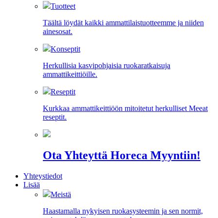
Tuotteet
Täältä löydät kaikki ammattilaistuotteemme ja niiden
ainesosat.
Konseptit
Herkullisia kasvipohjaisia ruokaratkaisuja
ammattikeittiöille.
Reseptit
Kurkkaa ammattikeittiöön mitoitetut herkulliset Meeat
reseptit.
Ota Yhteyttä Horeca Myyntiin!
Yhteystiedot
Lisää
Meistä
Haastamalla nykyisen ruokasysteemin ja sen normit,