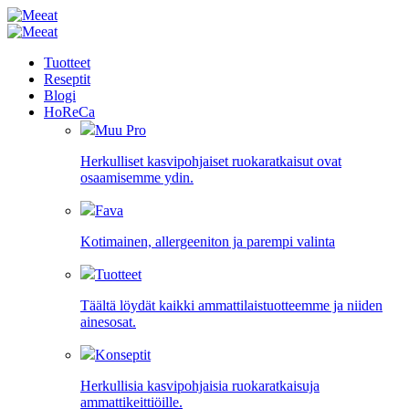
Tuotteet
Reseptit
Blogi
HoReCa
Muu Pro
Herkulliset kasvipohjaiset ruokaratkaisut ovat
osaamisemme ydin.
Fava
Kotimainen, allergeeniton ja parempi valinta
Tuotteet
Täältä löydät kaikki ammattilaistuotteemme ja niiden
ainesosat.
Konseptit
Herkullisia kasvipohjaisia ruokaratkaisuja
ammattikeittiöille.