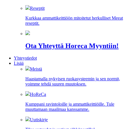
Reseptit
Kurkkaa ammattikeittiöön mitoitetut herkulliset Meeat
reseptit.
Ota Yhteyttä Horeca Myyntiin!
Yhteystiedot
Lisää
Meistä
Haastamalla nykyisen ruokasysteemin ja sen normit,
voimme tehdä suuren muutoksen.
HoReCa
Kumppani ravintoloille ja ammattikeittiöille. Tule
muuttamaan maailmaa kanssamme.
Uutiskirje