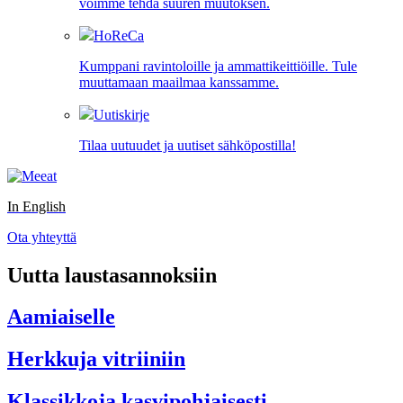
voimme tehdä suuren muutoksen.
HoReCa
Kumppani ravintoloille ja ammattikeittiöille. Tule
muuttamaan maailmaa kanssamme.
Uutiskirje
Tilaa uutuudet ja uutiset sähköpostilla!
In English
Ota yhteyttä
Uutta laustasannoksiin
Aamiaiselle
Herkkuja vitriiniin
Klassikkoja kasvipohjaisesti