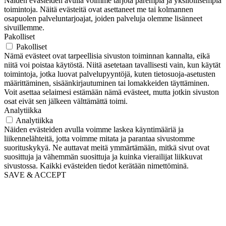
Näiden evästeiden avulla voimme tarjota parempia ja yksilöllisempiä
toimintoja. Näitä evästeitä ovat asettaneet me tai kolmannen
osapuolen palveluntarjoajat, joiden palveluja olemme lisänneet
sivuillemme.
Pakolliset
Pakolliset
Nämä evästeet ovat tarpeellisia sivuston toiminnan kannalta, eikä
niitä voi poistaa käytöstä. Niitä asetetaan tavallisesti vain, kun käytät
toimintoja, jotka luovat palvelupyyntöjä, kuten tietosuoja-asetusten
määrittäminen, sisäänkirjautuminen tai lomakkeiden täyttäminen.
Voit asettaa selaimesi estämään nämä evästeet, mutta jotkin sivuston
osat eivät sen jälkeen välttämättä toimi.
Analytiikka
Analytiikka
Näiden evästeiden avulla voimme laskea käyntimääriä ja
liikennelähteitä, jotta voimme mitata ja parantaa sivustomme
suorituskykyä. Ne auttavat meitä ymmärtämään, mitkä sivut ovat
suosittuja ja vähemmän suosittuja ja kuinka vierailijat liikkuvat
sivustossa. Kaikki evästeiden tiedot kerätään nimettöminä.
SAVE & ACCEPT