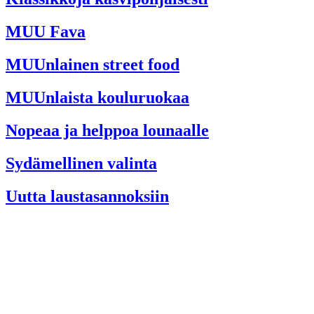
MUU Fava
MUUnlainen street food
MUUnlaista kouluruokaa
Nopeaa ja helppoa lounaalle
Sydämellinen valinta
Uutta laustasannoksiin