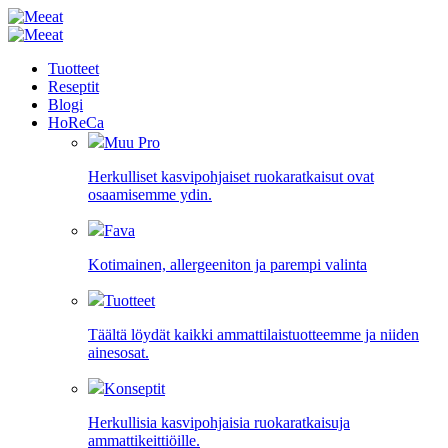
Tuotteet
Reseptit
Blogi
HoReCa
Muu Pro
Herkulliset kasvipohjaiset ruokaratkaisut ovat
osaamisemme ydin.
Fava
Kotimainen, allergeeniton ja parempi valinta
Tuotteet
Täältä löydät kaikki ammattilaistuotteemme ja niiden
ainesosat.
Konseptit
Herkullisia kasvipohjaisia ruokaratkaisuja
ammattikeittiöille.