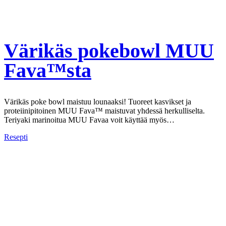
Värikäs pokebowl MUU
Fava™sta
Värikäs poke bowl maistuu lounaaksi! Tuoreet kasvikset ja
proteiinipitoinen MUU Fava™ maistuvat yhdessä herkulliselta.
Teriyaki marinoitua MUU Favaa voit käyttää myös…
Resepti