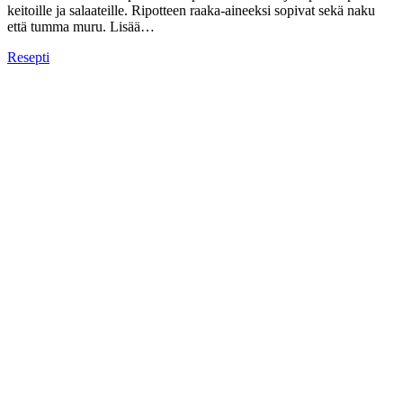
keitoille ja salaateille. Ripotteen raaka-aineeksi sopivat sekä naku
että tumma muru. Lisää…
Resepti