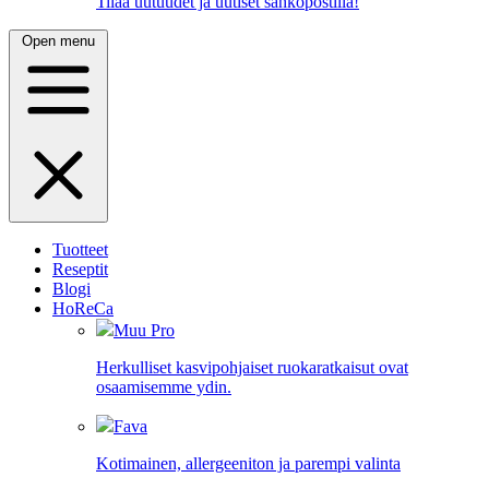
Tilaa uutuudet ja uutiset sähköpostilla!
Open menu
Tuotteet
Reseptit
Blogi
HoReCa
Muu Pro
Herkulliset kasvipohjaiset ruokaratkaisut ovat
osaamisemme ydin.
Fava
Kotimainen, allergeeniton ja parempi valinta