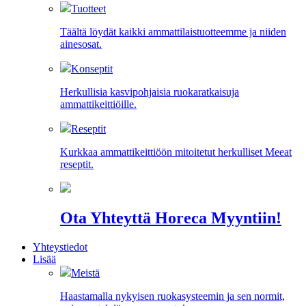
Tuotteet
Täältä löydät kaikki ammattilaistuotteemme ja niiden
ainesosat.
Konseptit
Herkullisia kasvipohjaisia ruokaratkaisuja
ammattikeittiöille.
Reseptit
Kurkkaa ammattikeittiöön mitoitetut herkulliset Meeat
reseptit.
Ota Yhteyttä Horeca Myyntiin!
Yhteystiedot
Lisää
Meistä
Haastamalla nykyisen ruokasysteemin ja sen normit,