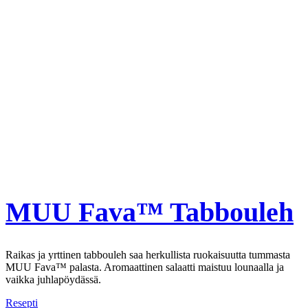
MUU Fava™ Tabbouleh
Raikas ja yrttinen tabbouleh saa herkullista ruokaisuutta tummasta
MUU Fava™ palasta. Aromaattinen salaatti maistuu lounaalla ja
vaikka juhlapöydässä.
Resepti