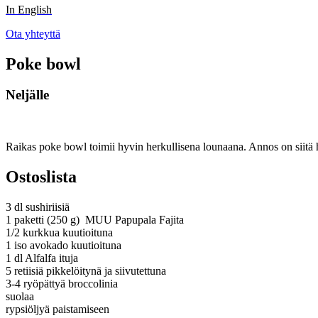
In English
Ota yhteyttä
Poke bowl
Neljälle
Raikas poke bowl toimii hyvin herkullisena lounaana. Annos on siitä
Ostoslista
3 dl sushiriisiä
1 paketti (250 g) MUU Papupala Fajita
1/2 kurkkua kuutioituna
1 iso avokado kuutioituna
1 dl Alfalfa ituja
5 retiisiä pikkelöitynä ja siivutettuna
3-4 ryöpättyä broccolinia
suolaa
rypsiöljyä paistamiseen