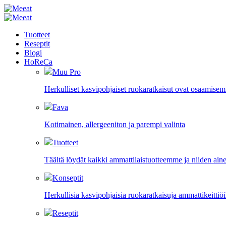
Tuotteet
Reseptit
Blogi
HoReCa
Muu Pro
Herkulliset kasvipohjaiset ruokaratkaisut ovat osaamise
Fava
Kotimainen, allergeeniton ja parempi valinta
Tuotteet
Täältä löydät kaikki ammattilaistuotteemme ja niiden aine
Konseptit
Herkullisia kasvipohjaisia ruokaratkaisuja ammattikeittiöil
Reseptit