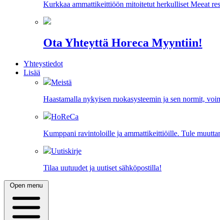
Kurkkaa ammattikeittiöön mitoitetut herkulliset Meeat res
Ota Yhteyttä Horeca Myyntiin!
Yhteystiedot
Lisää
Meistä
Haastamalla nykyisen ruokasysteemin ja sen normit, vo
HoReCa
Kumppani ravintoloille ja ammattikeittiöille. Tule muu
Uutiskirje
Tilaa uutuudet ja uutiset sähköpostilla!
Open menu