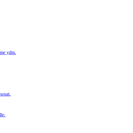
mme ydin.
sosat.
le.