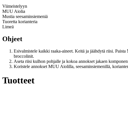
Viimeistelyyn
MUU Aiolia
Mustia seesaminsiemeniä
Tuoretta korianteria
Limeä
Ohjeet
Esivalmistele kaikki raaka-aineet. Keitä ja jäähdytä riisi. Pais
broccolinit.
Aseta riisi kulhon pohjalle ja kokoa annokset jakaen komponenti
Koristele annokset MUU Aiolilla, seesaminsiemenillä, korianteril
Tuotteet