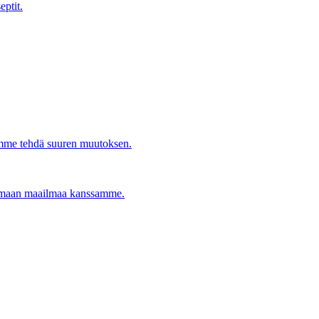
eptit.
imme tehdä suuren muutoksen.
ttamaan maailmaa kanssamme.