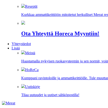
Reseptit
Kurkkaa ammattikeittiöön mitoitetut herkulliset Meeat res
Ota Yhteyttä Horeca Myyntiin!
Yhteystiedot
Lisää
Meistä
Haastamalla nykyisen ruokasysteemin ja sen normit, vo
HoReCa
Kumppani ravintoloille ja ammattikeittiöille. Tule muu
Uutiskirje
Tilaa uutuudet ja uutiset sähköpostilla!