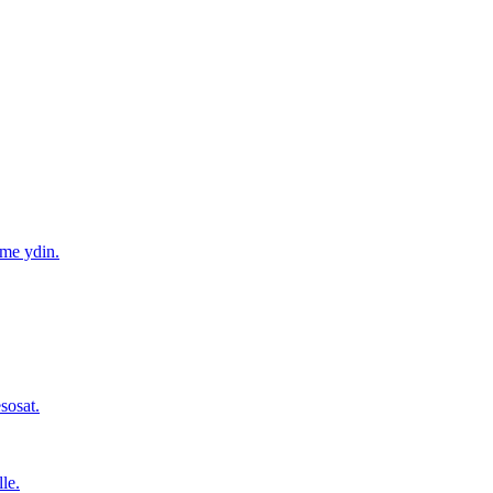
mme ydin.
sosat.
le.