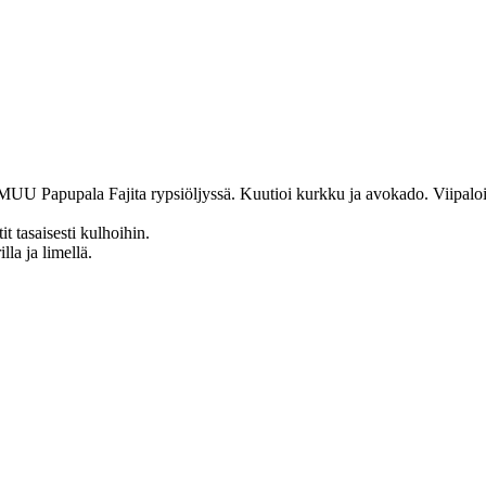
ta MUU Papupala Fajita rypsiöljyssä. Kuutioi kurkku ja avokado. Viipaloi 
t tasaisesti kulhoihin.
la ja limellä.