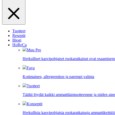
Tuotteet
Reseptit
Blogi
HoReCa
Muu Pro
Herkulliset kasvipohjaiset ruokaratkaisut ovat osaamise
Fava
Kotimainen, allergeeniton ja parempi valinta
Tuotteet
Täältä löydät kaikki ammattilaistuotteemme ja niiden aine
Konseptit
Herkullisia kasvipohjaisia ruokaratkaisuja ammattikeittiöil