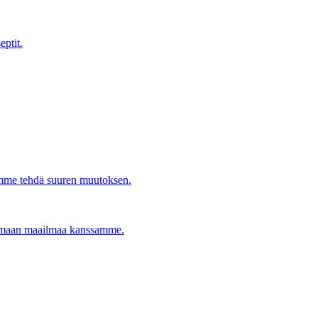
eptit.
imme tehdä suuren muutoksen.
ttamaan maailmaa kanssamme.